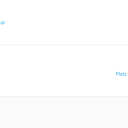
cup
Next
Platz