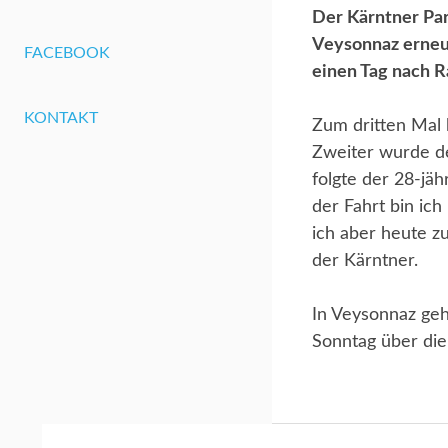
Der Kärntner Par
Veysonnaz erneut
FACEBOOK
einen Tag nach Ra
KONTAKT
Zum dritten Mal 
Zweiter wurde de
folgte der 28-jäh
der Fahrt bin ic
ich aber heute zu
der Kärntner.
In Veysonnaz geh
Sonntag über di
Beitragsnavigation