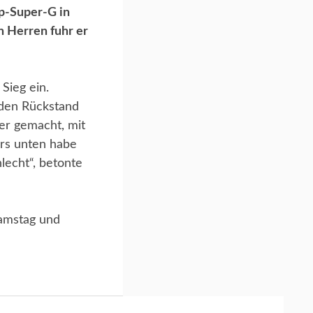
p-Super-G in
n Herren fuhr er
Sieg ein.
nden Rückstand
ler gemacht, mit
ers unten habe
hlecht“, betonte
Samstag und