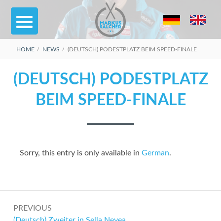
Skip
to
content
BREADCRUMBS
HOME
NEWS
(DEUTSCH) PODESTPLATZ BEIM SPEED-FINALE
(DEUTSCH) PODESTPLATZ
BEIM SPEED-FINALE
Sorry, this entry is only available in
German
.
Post
PREVIOUS
navigation
Previous:
(Deutsch) Zweiter in Sella Nevea